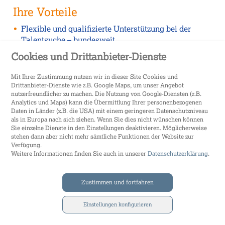
Ihre Vorteile
Flexible und qualifizierte Unterstützung bei der
Talentsuche – bundesweit
Schnelle Besetzung Ihrer vakanten Stellen
Cookies und Drittanbieter-Dienste
Bewerbervorselektion anhand Ihres Stellenprofils
Ein Ansprechpartner
Mit Ihrer Zustimmung nutzen wir in dieser Site Cookies und
Zeit und Ressourcen für Ihre Kernaufgaben
Drittanbieter-Dienste wie z.B. Google Maps, um unser Angebot
nutzerfreundlicher zu machen. Die Nutzung von Google-Diensten (z.B.
Analytics und Maps) kann die Übermittlung Ihrer personenbezogenen
Sie ersparen sich
Daten in Länder (z.B. die USA) mit einem geringeren Datenschutzniveau
als in Europa nach sich ziehen. Wenn Sie dies nicht wünschen können
Die Aufbereitung und Veröffentlichung von
Sie einzelne Dienste in den Einstellungen deaktivieren. Möglicherweise
Stellenanzeigen
stehen dann aber nicht mehr sämtliche Funktionen der Website zur
Das Sichten von Bewerbungsunterlagen
Verfügung.
Weitere Informationen finden Sie auch in unserer
Datenschutzerklärung
.
Beantworten der Bewerbungen und Einladungen
Bewerbergespräche und deren Nachbereitung
Zustimmen und fortfahren
Einstellungen konfigurieren
vtt vermittlung training transfer GmbH
E-Mail:
info@vtt-gmbh.de