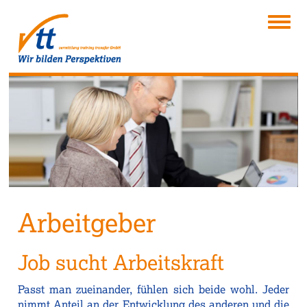
Togg
navig
Arbeitgeber
Job sucht Arbeitskraft
Passt man zueinander, fühlen sich beide wohl. Jeder
nimmt Anteil an der Entwicklung des anderen und die